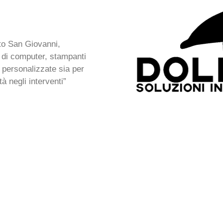
sto San Giovanni,
e di computer, stampanti
T personalizzate sia per
à negli interventi”